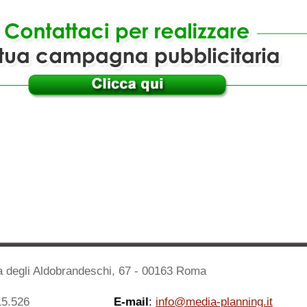
 degli Aldobrandeschi, 67 - 00163 Roma
15.526
E-mail
:
info@media-planning.i
t