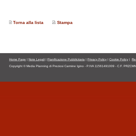
Torna alla lista
Stampa
Home Page
|
Note Legali
|
Pianificazione Pubblicitaria
|
Privacy Policy
|
Cookie Policy
|
Re
Copyright © Media Planning di Preziosi Carmine Igino - P.IVA 11561491009 - C.F. PRZCMN46L1